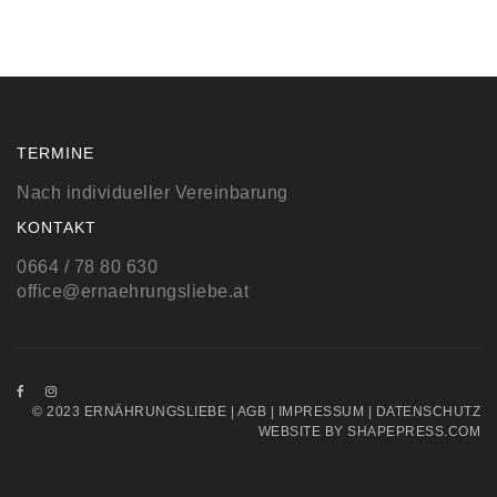
TERMINE
Nach individueller Vereinbarung
KONTAKT
0664 / 78 80 630
office@ernaehrungsliebe.at
© 2023 ERNÄHRUNGSLIEBE |
AGB
|
IMPRESSUM
|
DATENSCHUTZ
WEBSITE BY
SHAPEPRESS.COM