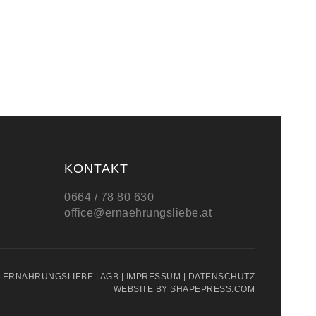
KONTAKT
0664 / 78 80 630
office@ernaehrungsliebe.at
3 ERNÄHRUNGSLIEBE |
AGB
|
IMPRESSUM
|
DATENSCHUTZ
WEBSITE BY
SHAPEPRESS.COM