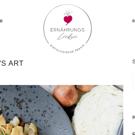
2B
R
’S ART