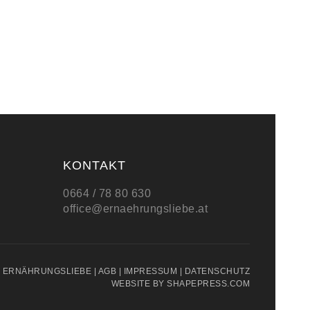
KONTAKT
0664 / 78 80 630
office@ernaehrungsliebe.at
3 ERNÄHRUNGSLIEBE |
AGB
|
IMPRESSUM
|
DATENSCHUTZ
WEBSITE BY
SHAPEPRESS.COM